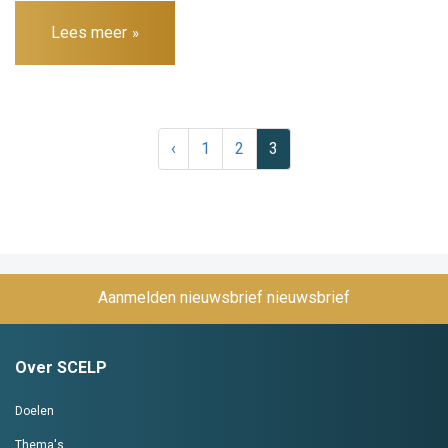
Lees meer
‹
1
2
3
Aanmelden nieuwsbrief
Over SCELP
Doelen
Thema's