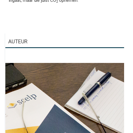
ingaat, maar die juist CO
opnemen.”
2
AUTEUR