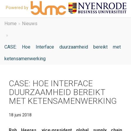
Powered by
O
Home
Nieuws
he
CASE: Hoe Interface duurzaamheid bereikt met
m
ketensamenwerking
CASE: HOE INTERFACE
DUURZAAMHEID BEREIKT
MET KETENSAMENWERKING
18 juni 2018
Rob Heeres, vice-president global supply chain